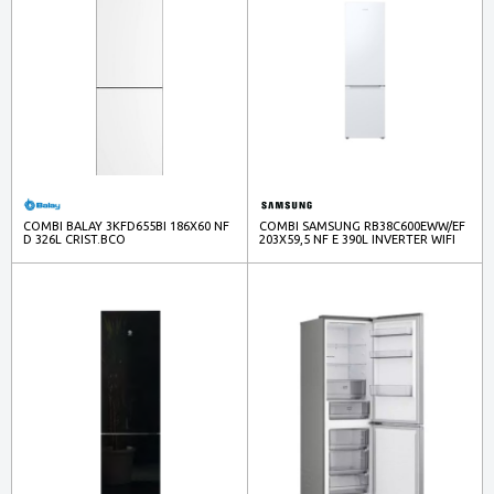
COMBI BALAY 3KFD655BI 186X60 NF
COMBI SAMSUNG RB38C600EWW/EF
D 326L CRIST.BCO
203X59,5 NF E 390L INVERTER WIFI
BCO