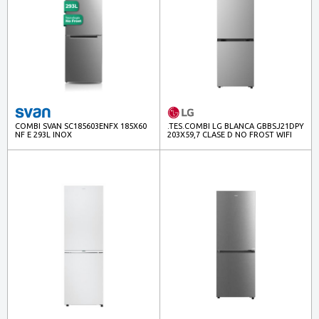
COMBI SVAN SC185603ENFX 185X60
.TES.COMBI LG BLANCA GBBSJ21DPY
NF E 293L INOX
203X59,7 CLASE D NO FROST WIFI
INOX