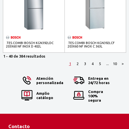
.TES.COMBI BOSCH KGN392LDC
.TES.COMBI BOSCH KGN392LCF
203X60 NF INOX D 402L
203X60 NF INOX C 363L
1 - 40 de 384 resultados
1
2
3
4
5
...
10
>
Atención
Entrega en
personalizada
24/72 horas
Compra
Amplio
100%
catálogo
segura
Contacto