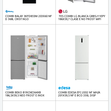
COMBI BALAY 3KFD855NI 203X60 NF
.TES.COMBI LG BLANCA GBBSJ11EPY
D 368L CRIST.NGO
186X59,7 CLASE E NO FROST WIFI
INOX
COMBI BEKO B1RCNE364XB
COMBI EDESA EFC-2032 NF WH/A
186,5X59,5 NEO FROST E INOX
201X59,5 NF E BCO.330L DISP