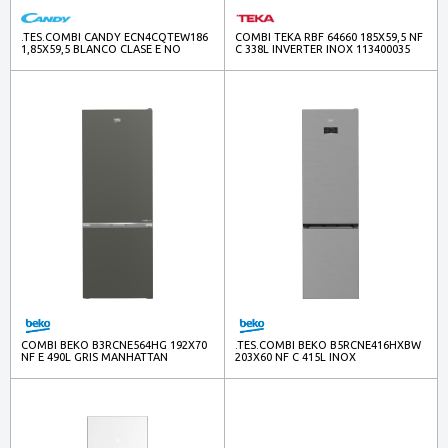
.TES.COMBI CANDY ECN4CQTEW186
COMBI TEKA RBF 64660 185X59,5 NF
1,85X59,5 BLANCO CLASE E NO
C 338L INVERTER INOX 113400035
FROST WIFI
COMBI BEKO B3RCNE564HG 192X70
.TES.COMBI BEKO B5RCNE416HXBW
NF E 490L GRIS MANHATTAN
203X60 NF C 415L INOX