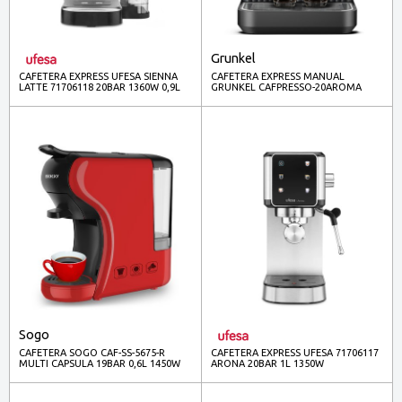
Grunkel
CAFETERA EXPRESS UFESA SIENNA
CAFETERA EXPRESS MANUAL
LATTE 71706118 20BAR 1360W 0,9L
GRUNKEL CAFPRESSO-20AROMA
LECHE 0,4L THERMOBLOCK
850W 20BAR 1,8L
Sogo
CAFETERA SOGO CAF-SS-5675-R
CAFETERA EXPRESS UFESA 71706117
MULTI CAPSULA 19BAR 0,6L 1450W
ARONA 20BAR 1L 1350W
ROJA