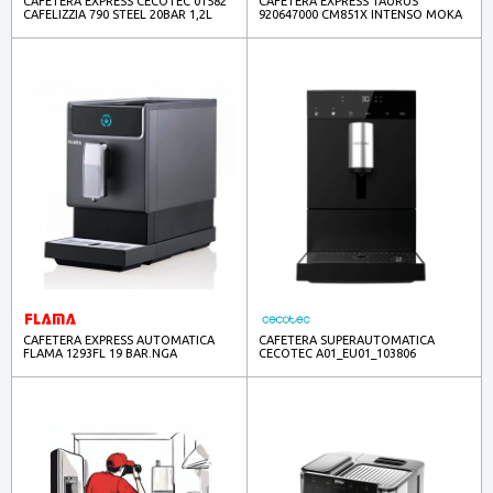
CAFETERA EXPRESS CECOTEC 01582
CAFETERA EXPRESS TAURUS
CAFELIZZIA 790 STEEL 20BAR 1,2L
920647000 CM851X INTENSO MOKA
1350W
850W 20BAR 1,6L
CAFETERA EXPRESS AUTOMATICA
CAFETERA SUPERAUTOMATICA
FLAMA 1293FL 19 BAR.NGA
CECOTEC A01_EU01_103806
CREMMAET COMMPACT 19BAR