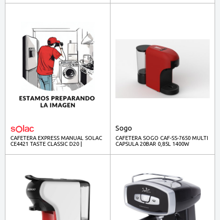
Sogo
CAFETERA EXPRESS MANUAL SOLAC
CAFETERA SOGO CAF-SS-7650 MULTI
CE4421 TASTE CLASSIC D20 |
CAPSULA 20BAR 0,85L 1400W
S92013900 20BAR 850W 1.8L DIGITAL
NGA/ROJA
DOUBLE CREAM