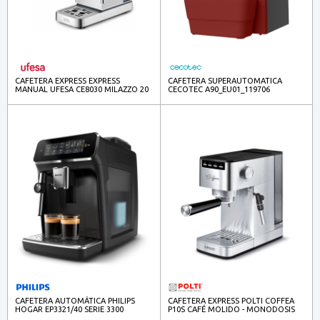
CAFETERA EXPRESS EXPRESS
CAFETERA SUPERAUTOMATICA
MANUAL UFESA CE8030 MILAZZO 20
CECOTEC A90_EU01_119706
BARES 1350W
CREMMAET CUBE RED 19BAR 1350W
CAFETERA AUTOMÁTICA PHILIPS
CAFETERA EXPRESS POLTI COFFEA
HOGAR EP3321/40 SERIE 3300
P10S CAFÉ MOLIDO - MONODOSIS
ESPUMADOR 1,8L AQUACLEAN
PCEU0129