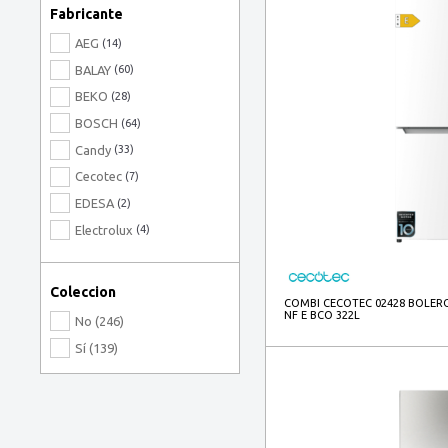
Fabricante
AEG
(14)
BALAY
(60)
BEKO
(28)
BOSCH
(64)
Candy
(33)
Cecotec
(7)
EDESA
(2)
Electrolux
(4)
HAIER
(17)
HISENSE BLANCA
(11)
Coleccion
COMBI CECOTEC 02428 BOLER
Hotpoint
(2)
NF E BCO 322L
No (246)
Indesit
(1)
Sí (139)
LG BLANCA
(16)
LIEBHERR
(4)
Nodor
(5)
SAMSUNG BLANCA
(7)