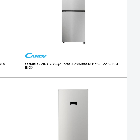
336L
COMBI CANDY CNCQ2T620CX 205X60CM NF CLASE C 409L
INOX