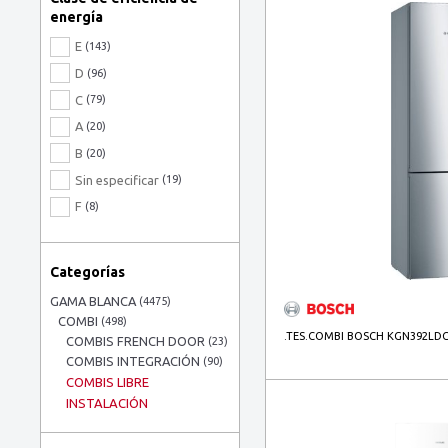
energía
E
(143)
D
(96)
C
(79)
A
(20)
B
(20)
Sin especificar
(19)
F
(8)
Categorías
GAMA BLANCA
(4475)
COMBI
(498)
.TES.COMBI BOSCH KGN392LDC 
COMBIS FRENCH DOOR
(23)
COMBIS INTEGRACIÓN
(90)
COMBIS LIBRE
INSTALACIÓN