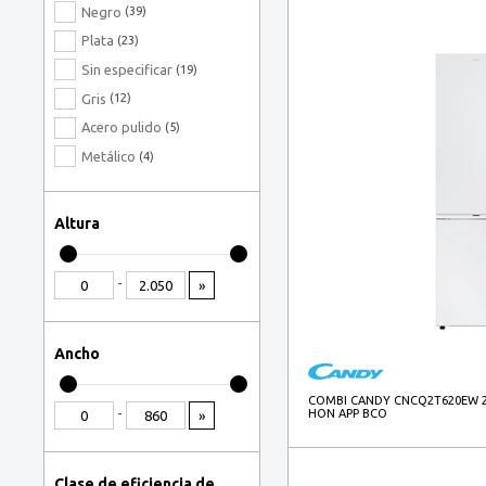
Negro
(39)
Plata
(23)
Sin especificar
(19)
Gris
(12)
Acero pulido
(5)
Metálico
(4)
Rojo
(4)
Negro, Acero inoxidable
(3)
Altura
Antracita
(2)
Gris, Acero inoxidable
(2)
-
»
Antracita, Gris
(1)
Grafito
(1)
Ancho
Negro, Acero
(1)
Negro, Gris
(1)
COMBI CANDY CNCQ2T620EW 20
-
HON APP BCO
»
Platino, Acero inoxidable
(1)
Clase de eficiencia de