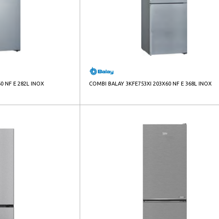
0 NF E 282L INOX
COMBI BALAY 3KFE753XI 203X60 NF E 368L INOX