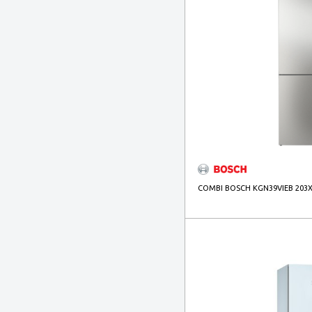
SIEMENS
(52)
Svan
(30)
Teka
(28)
COMBI BOSCH KGN39VIEB 203X6