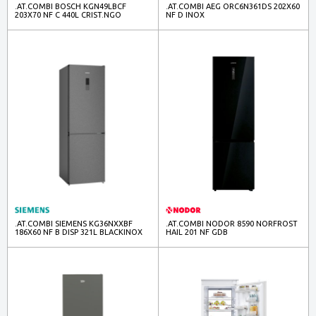
.AT.COMBI BOSCH KGN49LBCF
.AT.COMBI AEG ORC6N361DS 202X60
203X70 NF C 440L CRIST.NGO
NF D INOX
.AT.COMBI SIEMENS KG36NXXBF
.AT.COMBI NODOR 8590 NORFROST
186X60 NF B DISP 321L BLACKINOX
HAIL 201 NF GDB