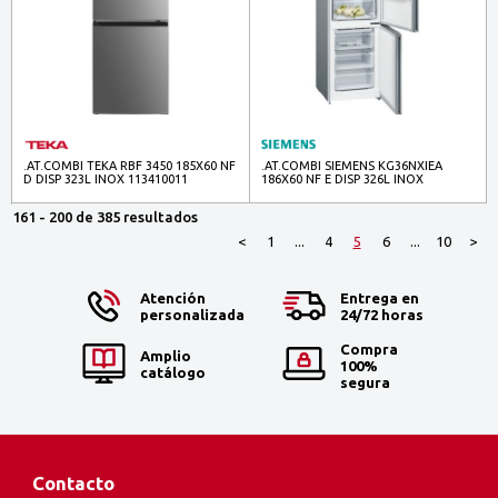
.AT.COMBI TEKA RBF 3450 185X60 NF
.AT.COMBI SIEMENS KG36NXIEA
D DISP 323L INOX 113410011
186X60 NF E DISP 326L INOX
161 - 200 de 385 resultados
<
1
...
4
5
6
...
10
>
Atención
Entrega en
personalizada
24/72 horas
Compra
Amplio
100%
catálogo
segura
Contacto