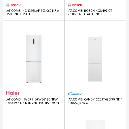
.AT.COMBI KGN392LAF 203X60 NF A
.AT.COMBI BOSCH KGN497ICT
363L INOX.MATE
203X70 NF C 440L INOX
.AT.COMBI HAIER HDPW5618DNPW
.AT.COMBI CANDY CCE3T620FW NF F
185X59,5 NF D INVERTER DISP. HON
200X59,5 BCO
352L BCO