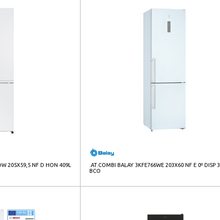
W 205X59,5 NF D HON 409L
.AT.COMBI BALAY 3KFE766WE 203X60 NF E 0º DISP 
BCO