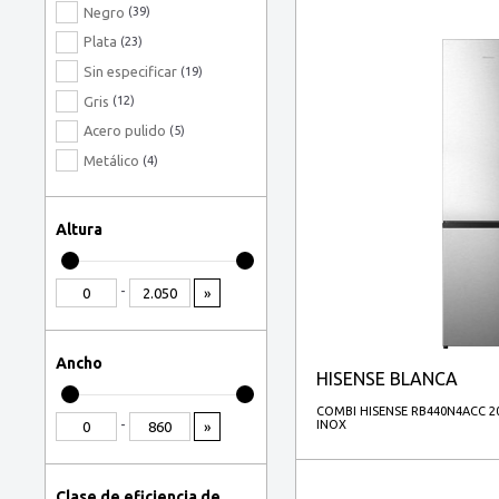
Negro
(39)
Plata
(23)
Sin especificar
(19)
Gris
(12)
Acero pulido
(5)
Metálico
(4)
Rojo
(4)
Negro, Acero inoxidable
(3)
Altura
Antracita
(2)
Gris, Acero inoxidable
(2)
-
»
Antracita, Gris
(1)
Grafito
(1)
Ancho
Negro, Acero
(1)
HISENSE BLANCA
Negro, Gris
(1)
COMBI HISENSE RB440N4ACC 201
-
INOX
»
Platino, Acero inoxidable
(1)
Clase de eficiencia de