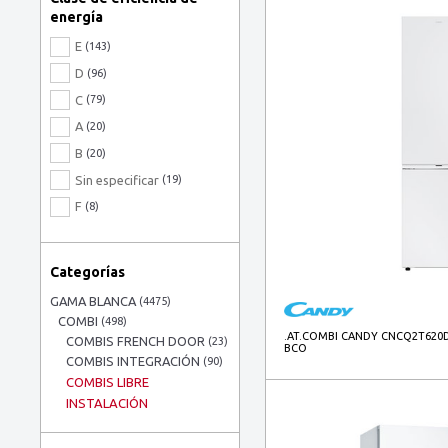
energía
E
(143)
D
(96)
C
(79)
A
(20)
B
(20)
Sin especificar
(19)
F
(8)
Categorías
GAMA BLANCA
(4475)
COMBI
(498)
.AT.COMBI CANDY CNCQ2T620D
COMBIS FRENCH DOOR
(23)
BCO
COMBIS INTEGRACIÓN
(90)
COMBIS LIBRE
INSTALACIÓN