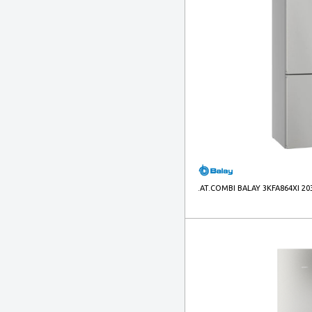
SIEMENS
(52)
Svan
(30)
Teka
(28)
.AT.COMBI BALAY 3KFA864XI 20