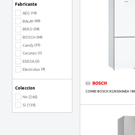
Fabricante
AEG
(14)
BALAY
(60)
BEKO
(28)
BOSCH
(64)
Candy
(33)
Cecotec
(7)
EDESA
(2)
Electrolux
(4)
HAIER
(17)
HISENSE BLANCA
(11)
Coleccion
COMBI BOSCH KGN36VWEA 186X
Hotpoint
(2)
No (246)
Indesit
(1)
Sí (139)
LG BLANCA
(16)
LIEBHERR
(4)
Nodor
(5)
SAMSUNG BLANCA
(7)