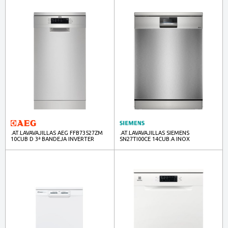
.AT.LAVAVAJILLAS AEG FFB73527ZM
.AT.LAVAVAJILLAS SIEMENS
10CUB D 3ª BANDEJA INVERTER
SN27TI00CE 14CUB.A INOX
45CM