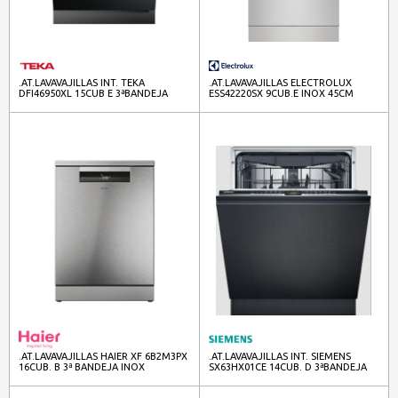
.AT.LAVAVAJILLAS INT. TEKA
.AT.LAVAVAJILLAS ELECTROLUX
DFI46950XL 15CUB E 3ªBANDEJA
ESS42220SX 9CUB.E INOX 45CM
P.DESLIZ 114270002
.AT.LAVAVAJILLAS HAIER XF 6B2M3PX
.AT.LAVAVAJILLAS INT. SIEMENS
16CUB. B 3ª BANDEJA INOX
SX63HX01CE 14CUB. D 3ªBANDEJA
NGO.INOX