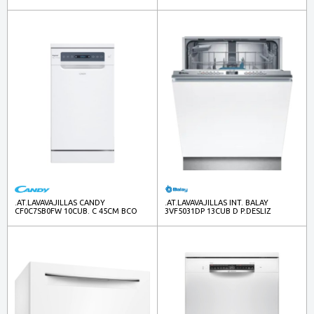
.AT.LAVAVAJILLAS CANDY
.AT.LAVAVAJILLAS INT. BALAY
CF0C7SB0FW 10CUB. C 45CM BCO
3VF5031DP 13CUB D P.DESLIZ