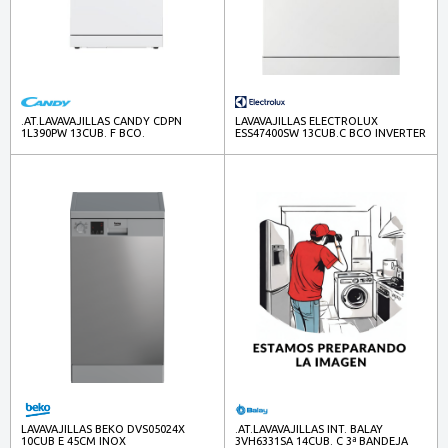
.AT.LAVAVAJILLAS CANDY CDPN
LAVAVAJILLAS ELECTROLUX
1L390PW 13CUB. F BCO.
ESS47400SW 13CUB.C BCO INVERTER
LAVAVAJILLAS BEKO DVS05024X
.AT.LAVAVAJILLAS INT. BALAY
10CUB E 45CM INOX
3VH6331SA 14CUB. C 3ª BANDEJA