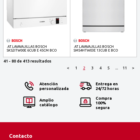
.AT.LAVAVAJILLAS BOSCH
.AT.LAVAVAJILLAS BOSCH
SKS2ITW00E 6CUB E 45CM BCO
SMS4HTW03E 13CUB E BCO
41 - 80 de 413 resultados
<
1
2
3
4
5
...
11
>
Atención
Entrega en
personalizada
24/72 horas
Compra
Amplio
100%
catálogo
segura
Contacto