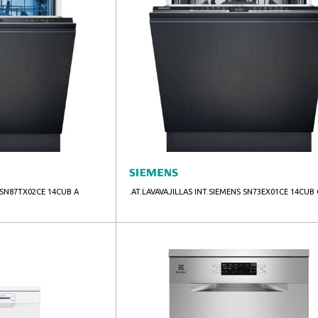
S SN87TX02CE 14CUB A
.AT.LAVAVAJILLAS INT.SIEMENS SN73EX01CE 14CUB 