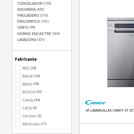
CONGELADOR
(130)
ENCIMERA
(603)
FREGADERO
(235)
FRIGORIFICO
(161)
GRIFO
(99)
HORNO ENCASTRE
(524)
LAVADORA
(321)
LAVASECADORA
(75)
LAVAVAJILLAS
LAVAVAJILLAS
Fabricante
INTEGRACIÓN
(185)
AEG
(28)
LAVAVAJILLAS LIBRE
INSTALACIÓN
BALAY
(228)
(59)
MICROONDAS INTEGRAB.
BEKO
(38)
(161)
BOSCH
(97)
SECADORA
(81)
Candy
TERMO ELECTRICO
(44)
(42)
VINOTECA
(57)
CATA
(4)
.AT.LAVAVAJILLAS CANDY CF 5C
Cecotec
(2)
Electrolux
(17)
HAIER
(15)