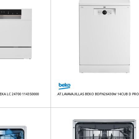
EKA LC 24700 114350000
.AT.LAVAVAJILLAS BEKO BDFN26430W 14CUB D PR