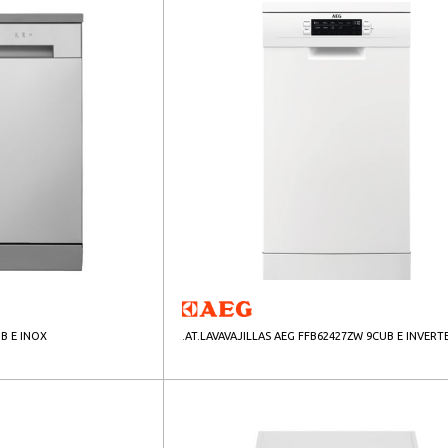
UB E INOX
.AT.LAVAVAJILLAS AEG FFB62427ZW 9CUB E INVERT