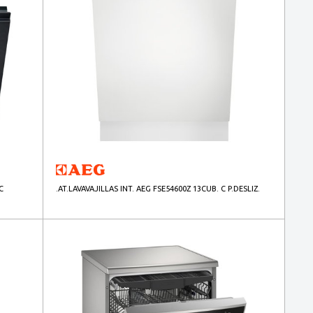
C
.AT.LAVAVAJILLAS INT. AEG FSE54600Z 13CUB. C P.DESLIZ.