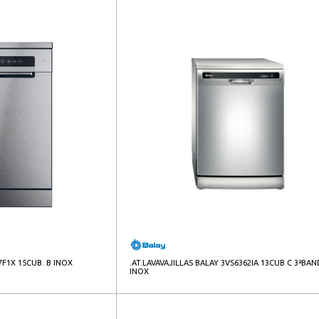
7F1X 15CUB. B INOX
.AT.LAVAVAJILLAS BALAY 3VS6362IA 13CUB C 3ªBA
INOX