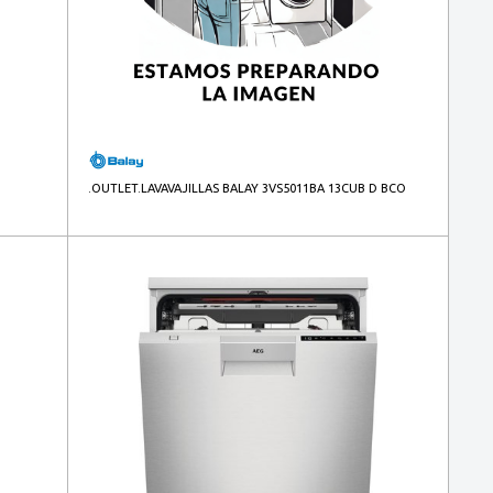
.OUTLET.LAVAVAJILLAS BALAY 3VS5011BA 13CUB D BCO