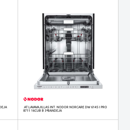
NDEJA
.AT.LAVAVAJILLAS INT. NODOR NORCARE DW 6145 I PRO
8711 16CUB B 3ªBANDEJA