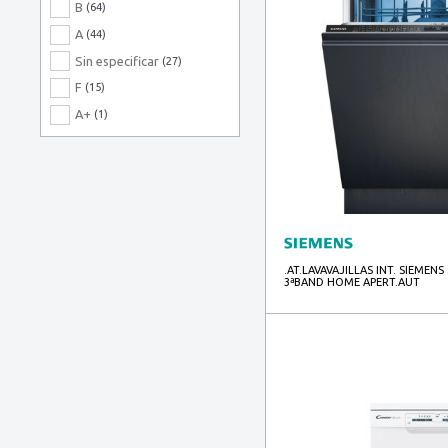
Platino
(1)
B
(64)
A
(44)
Sin especificar
(27)
F
(15)
A+
(1)
.AT.LAVAVAJILLAS INT. SIEMEN
3ªBAND HOME APERT.AUT