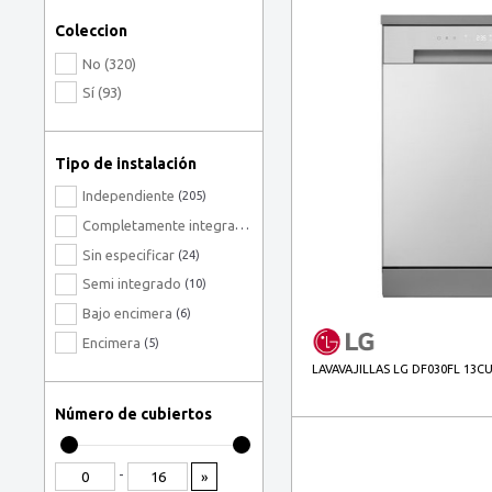
HISENSE BLANCA
(6)
Coleccion
Hotpoint
(2)
No (320)
LG BLANCA
(3)
Sí (93)
Nodor
(4)
SIEMENS
(57)
Tipo de instalación
Svan
(10)
Independiente
Teka
(205)
(27)
Completamente integrado
(163)
Sin especificar
(24)
Semi integrado
(10)
Bajo encimera
(6)
Encimera
(5)
LAVAVAJILLAS LG DF030FL 13C
Número de cubiertos
-
»