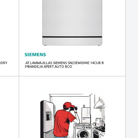
IRDRY
.AT.LAVAVAJILLAS SIEMENS SN23EW03ME 14CUB B
3ªBANDEJA APERT.AUTO BCO