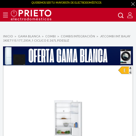
QUEREMOS SER TU MAYORISTA DE ELECTRODOMÉSTICOS
INICIO
GAMA BLANCA
COMBI
COMBIS INTEGRACIÓN
.AT.COMBI INT. BALAY
3KIE711S 177,2X54,1 CICLICO E 267L P.DESLIZ