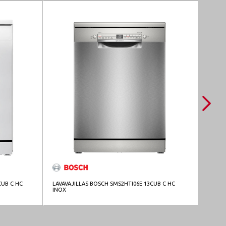
HIS
CUB C HC
LAVAVAJILLAS BOSCH SMS2HTI06E 13CUB C HC
COMBI
INOX
BCO.3