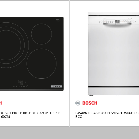
BOSCH PID631BB5E 3F Z.32CM TRIPLE
LAVAVAJILLAS BOSCH SMS2HTW06E 13
W 60CM
BCO