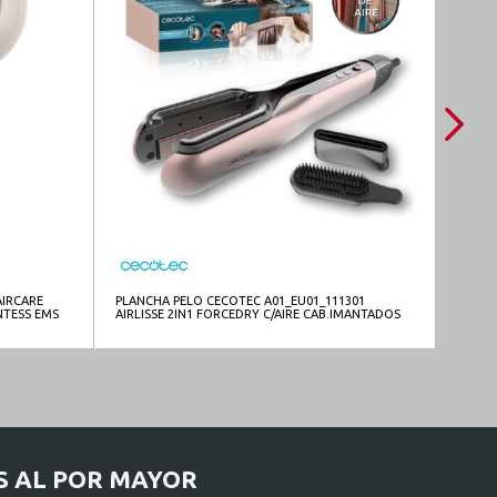
AIRCARE
PLANCHA PELO CECOTEC A01_EU01_111301
EMISO
NTESS EMS
AIRLISSE 2IN1 FORCEDRY C/AIRE CAB.IMANTADOS
6ELEM
S AL POR MAYOR