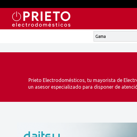
Prieto Electrodomésticos, tu mayorista de Electr
un asesor especializado para disponer de atenci