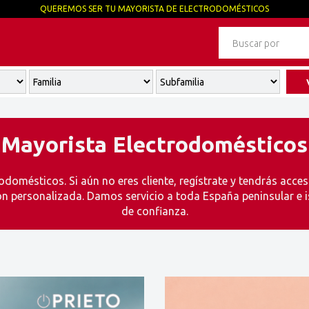
QUEREMOS SER TU MAYORISTA DE ELECTRODOMÉSTICOS
Mayorista Electrodomésticos
odomésticos. Si aún no eres cliente, regístrate y tendrás acc
ón personalizada. Damos servicio a toda España peninsular e i
de confianza.