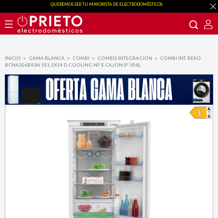
QUEREMOS SER TU MAYORISTA DE ELECTRODOMÉSTICOS
INICIO
GAMA BLANCA
COMBI
COMBIS INTEGRACIÓN
COMBI INT. BEKO
BCNA306E4SN 193,5X54 D.COOLING NF E CAJON 0º 306L