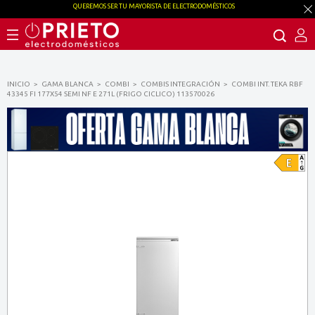
QUEREMOS SER TU MAYORISTA DE ELECTRODOMÉSTICOS
INICIO
GAMA BLANCA
COMBI
COMBIS INTEGRACIÓN
COMBI INT. TEKA RBF
43345 FI 177X54 SEMI NF E 271L (FRIGO CICLICO) 113570026