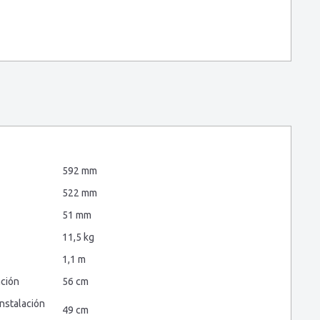
592 mm
522 mm
51 mm
11,5 kg
1,1 m
ación
56 cm
nstalación
49 cm