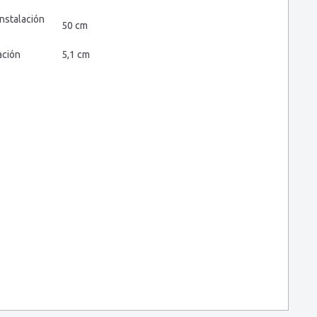
nstalación
50 cm
ación
5,1 cm