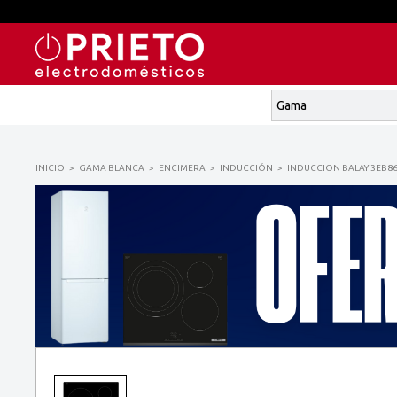
INICIO
GAMA BLANCA
ENCIMERA
INDUCCIÓN
INDUCCION BALAY 3EB86