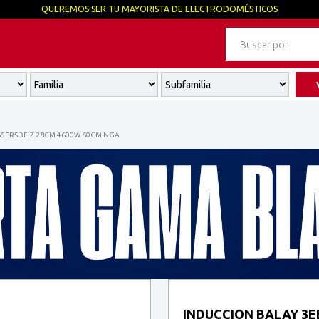
QUEREMOS SER TU MAYORISTA DE ELECTRODOMÉSTICOS
5ERS 3F. Z.28CM 4600W 60CM NGA
INDUCCION BALAY 3EB