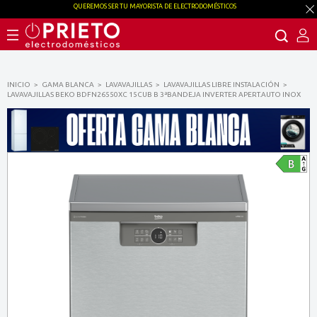
QUEREMOS SER TU MAYORISTA DE ELECTRODOMÉSTICOS
INICIO
GAMA BLANCA
LAVAVAJILLAS
LAVAVAJILLAS LIBRE INSTALACIÓN
LAVAVAJILLAS BEKO BDFN26550XC 15CUB B 3ªBANDEJA INVERTER APERT.AUTO INOX