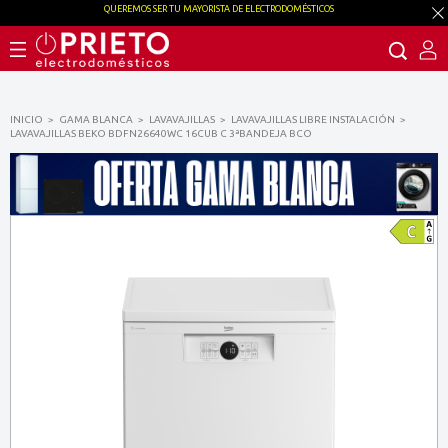
QUEREMOS SER TU MAYORISTA DE ELECTRODOMÉSTICOS
INICIO
GAMA BLANCA
LAVAVAJILLAS
LAVAVAJILLAS LIBRE INSTALACIÓN
LAVAVAJILLAS BEKO BDFN26640WC 16CUB C 3ªBANDEJA BCO