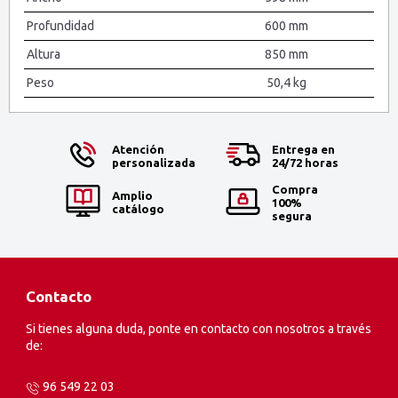
Profundidad
600 mm
Altura
850 mm
Peso
50,4 kg
Atención
Entrega en
personalizada
24/72 horas
Compra
Amplio
100%
catálogo
segura
Contacto
Si tienes alguna duda, ponte en contacto con nosotros a través
de:
96 549 22 03