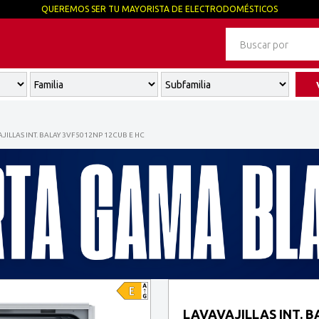
QUEREMOS SER TU MAYORISTA DE ELECTRODOMÉSTICOS
AJILLAS INT. BALAY 3VF5012NP 12CUB E HC
LAVAVAJILLAS INT. B