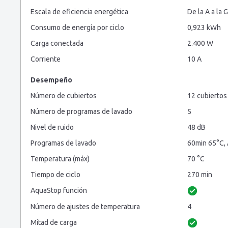
Escala de eficiencia energética
De la A a la G
Consumo de energía por ciclo
0,923 kWh
Carga conectada
2.400 W
Corriente
10 A
Desempeño
Número de cubiertos
12 cubiertos
Número de programas de lavado
5
Nivel de ruido
48 dB
Programas de lavado
60min 65°C, A
Temperatura (máx)
70 °C
Tiempo de ciclo
270 min
AquaStop función
Número de ajustes de temperatura
4
Mitad de carga