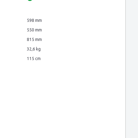
598 mm
550 mm
815 mm
32,6 kg
115 cm