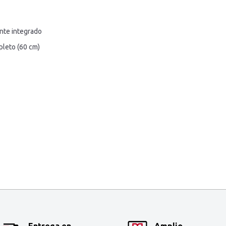
te integrado
leto (60 cm)
Entrega en
Amplio