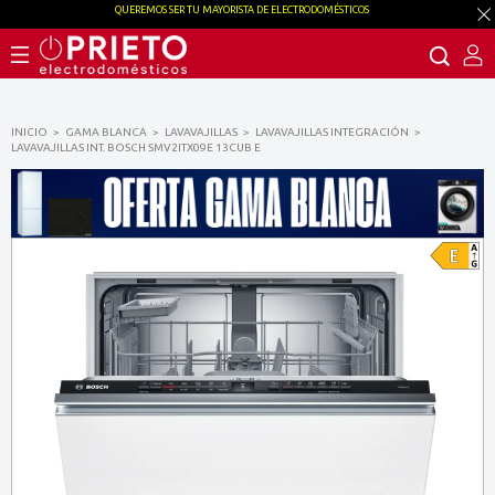
QUEREMOS SER TU MAYORISTA DE ELECTRODOMÉSTICOS
INICIO
GAMA BLANCA
LAVAVAJILLAS
LAVAVAJILLAS INTEGRACIÓN
LAVAVAJILLAS INT. BOSCH SMV2ITX09E 13CUB E