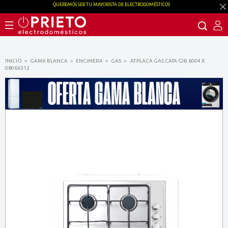
QUEREMOS SER TU MAYORISTA DE ELECTRODOMÉSTICOS
INICIO
GAMA BLANCA
ENCIMERA
GAS
.AT.PLACA GAS CATA GIB 6004 X
08066312