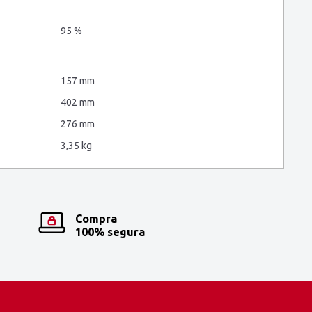
95 %
157 mm
402 mm
276 mm
3,35 kg
Compra
100% segura