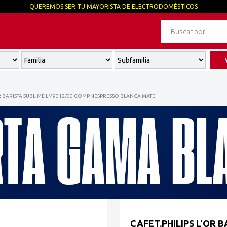
QUEREMOS SER TU MAYORISTA DE ELECTRODOMÉSTICOS
OR BARISTA SUBLIME LM9012/00 COMP.NESPRESSO BLANCA MATE
CAFET.PHILIPS L'OR 