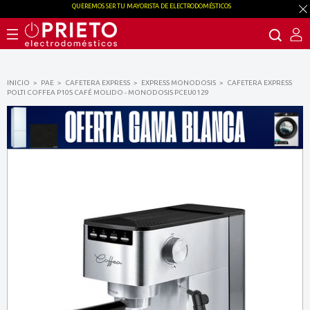
QUEREMOS SER TU MAYORISTA DE ELECTRODOMÉSTICOS
INICIO
PAE
CAFETERA EXPRESS
EXPRESS MONODOSIS
CAFETERA EXPRESS
POLTI COFFEA P10S CAFÉ MOLIDO - MONODOSIS PCEU0129