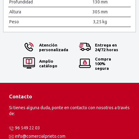
Profundidad
130 mm
Altura
305 mm
Peso
3,25 kg
Atención
Entrega en
personalizada
24/72 horas
Compra
Amplio
100%
catálogo
segura
Contacto
Si tienes alguna duda, ponte en contacto con nosotros a través
de:
96 549 22 03
info@comercialprieto.com