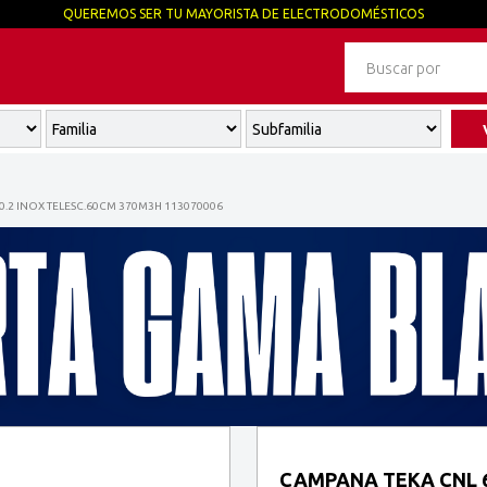
QUEREMOS SER TU MAYORISTA DE ELECTRODOMÉSTICOS
.2 INOX TELESC.60CM 370M3H 113070006
CAMPANA TEKA CNL 6