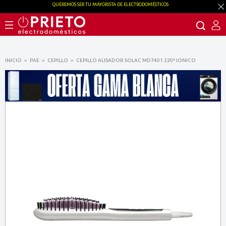
QUEREMOS SER TU MAYORISTA DE ELECTRODOMÉSTICOS
INICIO
PAE
CEPILLO
CEPILLO ALISADOR SOLAC MD7401 220º IONICO