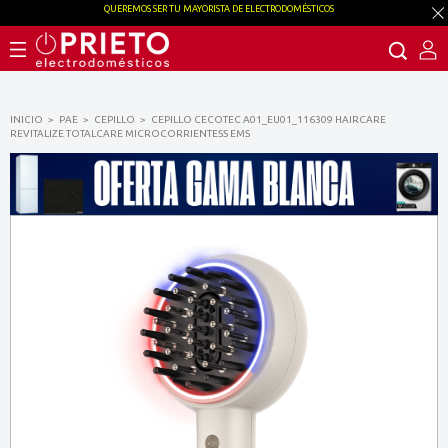
QUEREMOS SER TU MAYORISTA DE ELECTRODOMÉSTICOS
INICIO
PAE
CEPILLO
CEPILLO CECOTEC A01_EU01_116309 HAIRCARE
REVITALIZE TOTALCARE MICROCORRIENTESS EMS