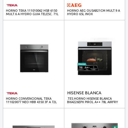
HORNO TEKA 111010062 HSB 6150
HORNO AEG OU5AB21CM MULT.9 A
MULT.6 A HYDRO GUIA TELESC. 71L
HYDRO 65L INOX
BCO
HISENSE BLANCA
HORNO CONVENCIONAL TEKA
.TES.HORNO HISENSE BLANCA
111020077 NEO HBB 4350 3F A 72L
BI64226EPX PIROL A++ 78L AIRFRY
INOX (CONTRACT)
INOX