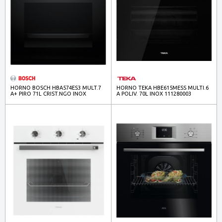
HORNO BOSCH HBA574ES3 MULT.7
HORNO TEKA HBE615MESS MULTI.6
A+ PIRO 71L CRIST.NGO INOX
A POLIV. 70L INOX 111280003