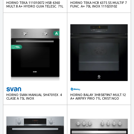
HORNO TEKA 111010072 HSB 6360
HORNO TEKA HCB 6375 SS MULTIF 7
MULT.8 A+ HYDRO GUIA TELESC. 71L
FUNC. A+ 70L INOX 111020102
INOX
HORNO SVAN MANUAL SH4701EX .4
HORNO BALAY 3HB5879N7 MULT.12
CLASE A 75L INOX
A+ AIRFRY PIRO 71L CRIST.NGO