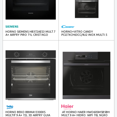
HORNO SIEMENS HB372AES3 MULT.7
HORNO+VITRO CANDY
A+ AIRFRY PIRO 71L CRIST.NGO
PCI27XCH63CC/4U2 INOX MULTI.5
INOX
65L
HORNO BEKO BBIMA13300XS
.AT.HORNO HAIER HWO60SM5B5BH
MULTIF.9 A+ 72L 3D AIRFRY GUIA
MULT.9 A+ HIDRO. WIFI 70L NGRO