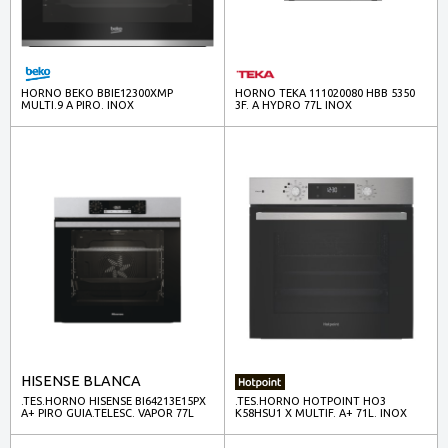
HORNO BEKO BBIE12300XMP
HORNO TEKA 111020080 HBB 5350
MULTI.9 A PIRO. INOX
3F. A HYDRO 77L INOX
HISENSE BLANCA
.TES.HORNO HISENSE BI64213E15PX
.TES.HORNO HOTPOINT HO3
A+ PIRO GUIA.TELESC. VAPOR 77L
K58HSU1 X MULTIF. A+ 71L. INOX
INOX
VAPOR