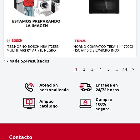
.TES.HORNO BOSCH HBA172EB3
HORNO COMPATCO TEKA 111170002
MULTIF AIRFRY A+ 71L NEGRO
HSC 6440 C S C/MICRO INOX
1 - 40 de 524 resultados
1
2
3
4
5
...
14
>
Atención
Entrega en
personalizada
24/72 horas
Compra
Amplio
100%
catálogo
segura
Contacto