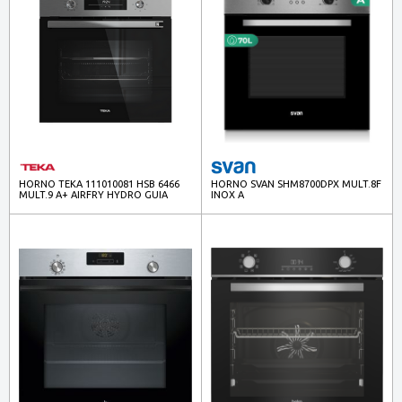
HORNO TEKA 111010081 HSB 6466
HORNO SVAN SHM8700DPX MULT.8F
MULT.9 A+ AIRFRY HYDRO GUIA
INOX A
TELESC. 71L INOX