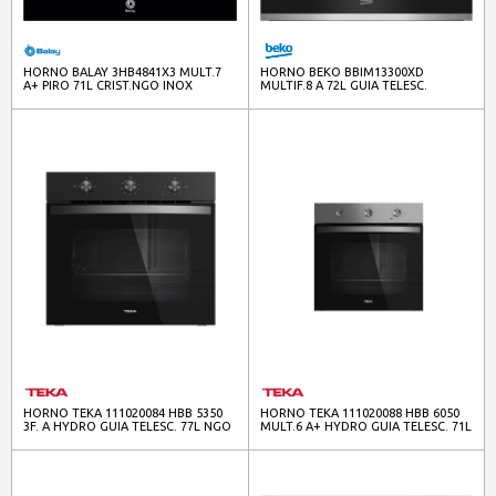
HORNO BALAY 3HB4841X3 MULT.7
HORNO BEKO BBIM13300XD
A+ PIRO 71L CRIST.NGO INOX
MULTIF.8 A 72L GUIA TELESC.
HIDROLISIS NEGRO
HORNO TEKA 111020084 HBB 5350
HORNO TEKA 111020088 HBB 6050
3F. A HYDRO GUIA TELESC. 77L NGO
MULT.6 A+ HYDRO GUIA TELESC. 71L
INOX