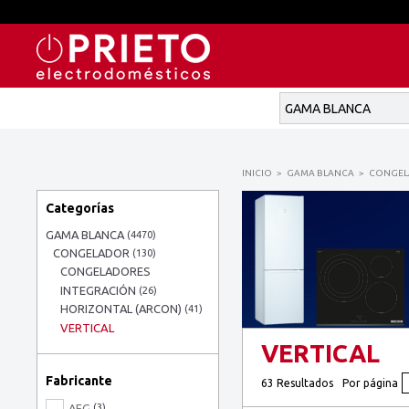
INICIO
GAMA BLANCA
CONGE
Categorías
GAMA BLANCA
(4470)
CONGELADOR
(130)
CONGELADORES
INTEGRACIÓN
(26)
HORIZONTAL (ARCON)
(41)
VERTICAL
VERTICAL
Fabricante
63 Resultados
Por página
AEG
(3)