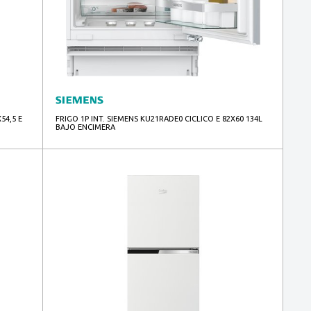
54,5 E
FRIGO 1P INT. SIEMENS KU21RADE0 CICLICO E 82X60 134L
BAJO ENCIMERA