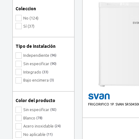
HISENSE BLANCA
(6)
Coleccion
Nodor
(5)
No (124)
SAMSUNG BLANCA
(1)
Sí (37)
SIEMENS
(17)
Svan
(38)
Tipo de instalación
Teka
(11)
Independiente
Tristar
(96)
(1)
Sin especificar
(90)
Integrado
(33)
Bajo encimera
(3)
Color del producto
FRIGORIFICO 1P. SVAN SR50450
Sin especificar
(92)
Blanco
(78)
Acero inoxidable
(24)
No aplicable
(11)