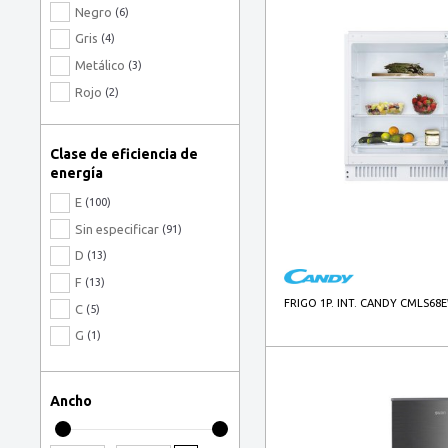
Negro
(6)
Gris
(4)
Metálico
(3)
Rojo
(2)
Azul
(1)
Grafito
(1)
Clase de eficiencia de
Negro, Acero inoxidable
energía
(1)
E
(100)
Sin especificar
(91)
D
(13)
F
(13)
FRIGO 1P. INT. CANDY CMLS68E
C
(5)
G
(1)
Ancho