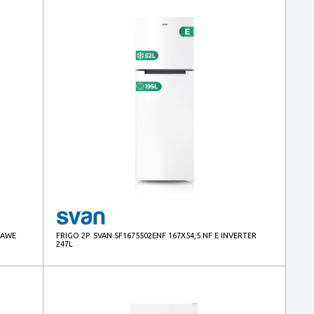
4AWE
FRIGO 2P. SVAN SF1675502ENF 167X54,5 NF E INVERTER
247L