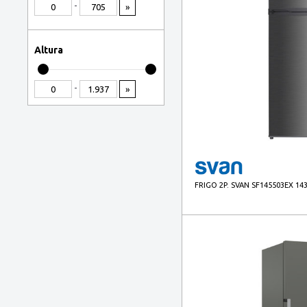
-
»
Altura
-
»
FRIGO 2P. SVAN SF145503EX 14