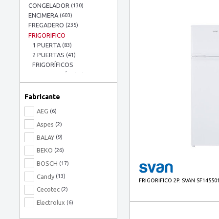
CONGELADOR
(130)
ENCIMERA
(603)
FREGADERO
(235)
FRIGORIFICO
1 PUERTA
(83)
2 PUERTAS
(41)
FRIGORÍFICOS
INTEGRACIÓN
(37)
GRIFO
(99)
HORNO ENCASTRE
(524)
Fabricante
LAVADORA
(319)
AEG
(6)
LAVASECADORA
(75)
LAVAVAJILLAS
Aspes
(413)
(2)
MICROONDAS INTEGRAB.
BALAY
(9)
(161)
BEKO
(26)
SECADORA
(81)
BOSCH
TERMO ELECTRICO
(17)
(42)
VINOTECA
(57)
Candy
(13)
FRIGORIFICO 2P. SVAN SF14550
Cecotec
(2)
Electrolux
(6)
HAIER
(1)