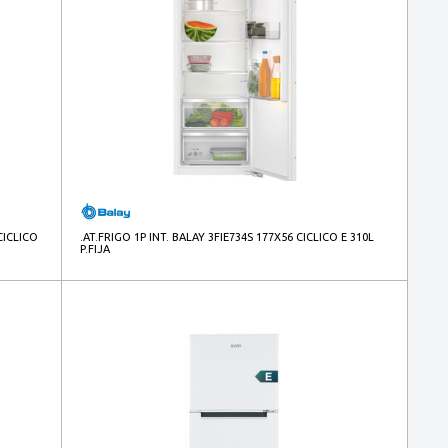
CICLICO
.AT.FRIGO 1P INT. BALAY 3FIE734S 177X56 CICLICO E 310L
P.FIJA