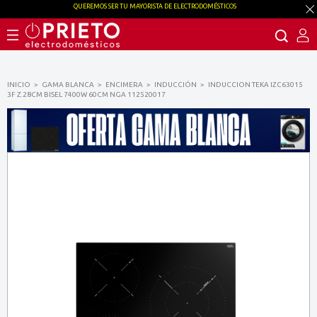
QUEREMOS SER TU MAYORISTA DE ELECTRODOMÉSTICOS
INICIO
GAMA BLANCA
ENCIMERA
INDUCCIÓN
INDUCCION TEKA IZC63015
3F Z.28CM BISEL 7400W 60CM NGA 112520017