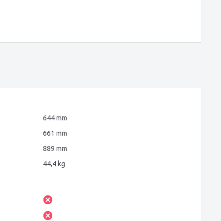
644 mm
661 mm
889 mm
44,4 kg