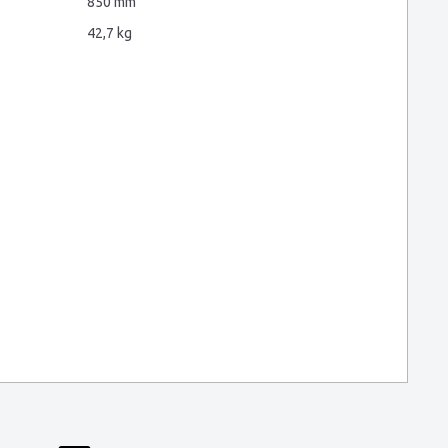
850 mm
42,7 kg