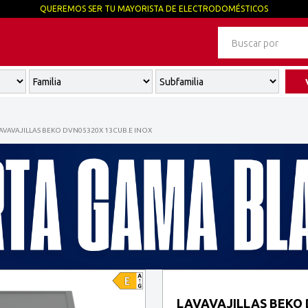
QUEREMOS SER TU MAYORISTA DE ELECTRODOMÉSTICOS
AVAVAJILLAS BEKO DVN05320X 13CUB.E INOX
LAVAVAJILLAS BEKO 