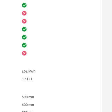
o
262 kWh
3.612 L
598 mm
600 mm