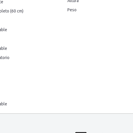
Altura
te
Peso
leto (60 cm)
able
able
atorio
able