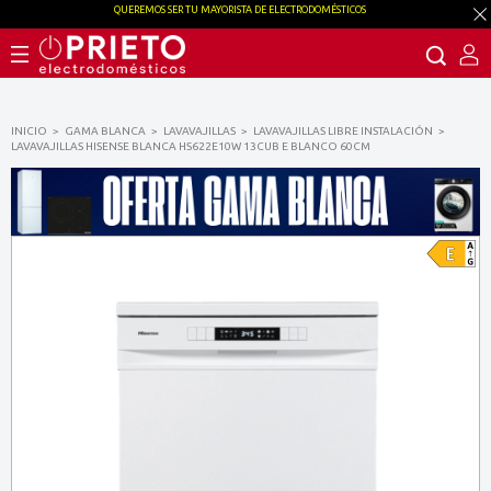
QUEREMOS SER TU MAYORISTA DE ELECTRODOMÉSTICOS
INICIO
GAMA BLANCA
LAVAVAJILLAS
LAVAVAJILLAS LIBRE INSTALACIÓN
LAVAVAJILLAS HISENSE BLANCA HS622E10W 13CUB E BLANCO 60CM