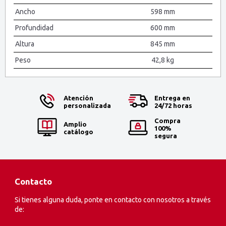
Ancho
598 mm
Profundidad
600 mm
Altura
845 mm
Peso
42,8 kg
Atención
Entrega en
personalizada
24/72 horas
Compra
Amplio
100%
catálogo
segura
Contacto
Si tienes alguna duda, ponte en contacto con nosotros a través
de: