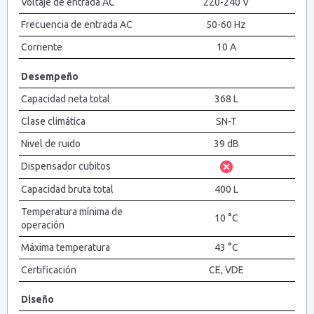
Voltaje de entrada AC
220-240 V
Frecuencia de entrada AC
50-60 Hz
Corriente
10 A
Desempeño
Capacidad neta total
368 L
Clase climática
SN-T
Nivel de ruido
39 dB
Dispensador cubitos
Capacidad bruta total
400 L
Temperatura mínima de
10 °C
operación
Máxima temperatura
43 °C
Certificación
CE, VDE
Diseño