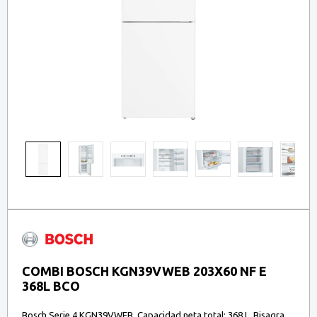
COMBI BOSCH KGN39VWEB 203X60 NF E
368L BCO
Bosch Serie 4 KGN39VWEB. Capacidad neta total: 368 L. Bisagra