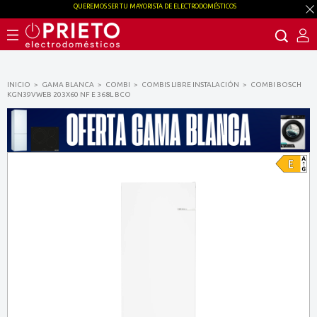
QUEREMOS SER TU MAYORISTA DE ELECTRODOMÉSTICOS
INICIO
GAMA BLANCA
COMBI
COMBIS LIBRE INSTALACIÓN
COMBI BOSCH
KGN39VWEB 203X60 NF E 368L BCO