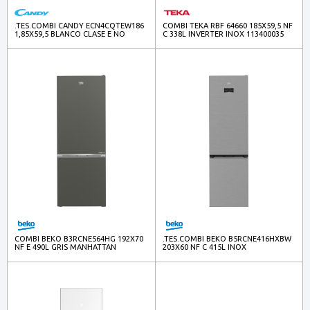
.TES.COMBI CANDY ECN4CQTEW186
COMBI TEKA RBF 64660 185X59,5 NF
1,85X59,5 BLANCO CLASE E NO
C 338L INVERTER INOX 113400035
FROST WIFI
COMBI BEKO B3RCNE564HG 192X70
.TES.COMBI BEKO B5RCNE416HXBW
NF E 490L GRIS MANHATTAN
203X60 NF C 415L INOX