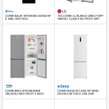
COMBI BALAY 3KFD855NI 203X60 NF
.TES.COMBI LG BLANCA GBBSJ11EPY
D 368L CRIST.NGO
186X59,7 CLASE E NO FROST WIFI
INOX
COMBI BEKO B1RCNE364XB
COMBI EDESA EFC-2032 NF WH/A
186,5X59,5 NEO FROST E INOX
201X59,5 NF E BCO.330L DISP