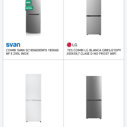
COMBI SVAN SC185603ENFX 185X60
.TES.COMBI LG BLANCA GBBSJ21DPY
NF E 293L INOX
203X59,7 CLASE D NO FROST WIFI
INOX