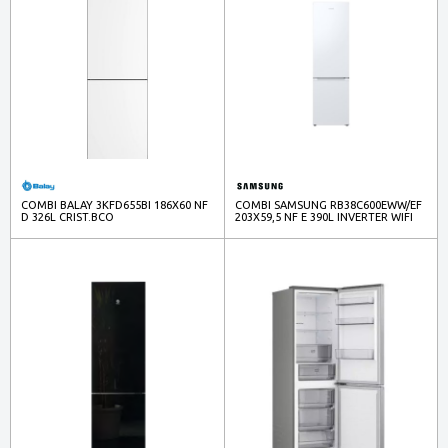
COMBI BALAY 3KFD655BI 186X60 NF
COMBI SAMSUNG RB38C600EWW/EF
D 326L CRIST.BCO
203X59,5 NF E 390L INVERTER WIFI
BCO