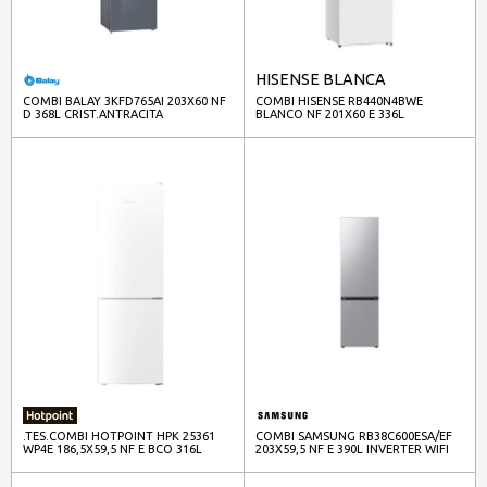
HISENSE BLANCA
COMBI BALAY 3KFD765AI 203X60 NF
COMBI HISENSE RB440N4BWE
D 368L CRIST.ANTRACITA
BLANCO NF 201X60 E 336L
.TES.COMBI HOTPOINT HPK 25361
COMBI SAMSUNG RB38C600ESA/EF
WP4E 186,5X59,5 NF E BCO 316L
203X59,5 NF E 390L INVERTER WIFI
INOX