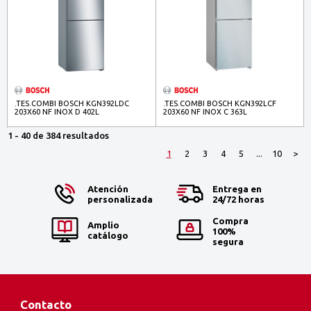
.TES.COMBI BOSCH KGN392LDC
.TES.COMBI BOSCH KGN392LCF
203X60 NF INOX D 402L
203X60 NF INOX C 363L
1 - 40 de 384 resultados
1
2
3
4
5
...
10
>
Atención
Entrega en
personalizada
24/72 horas
Compra
Amplio
100%
catálogo
segura
Contacto