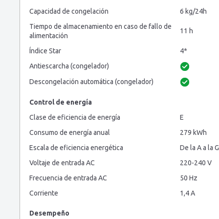
Capacidad de congelación
6 kg/24h
Tiempo de almacenamiento en caso de fallo de
11 h
alimentación
Índice Star
4*
Antiescarcha (congelador)
Descongelación automática (congelador)
Control de energía
Clase de eficiencia de energía
E
Consumo de energía anual
279 kWh
Escala de eficiencia energética
De la A a la G
Voltaje de entrada AC
220-240 V
Frecuencia de entrada AC
50 Hz
Corriente
1,4 A
Desempeño