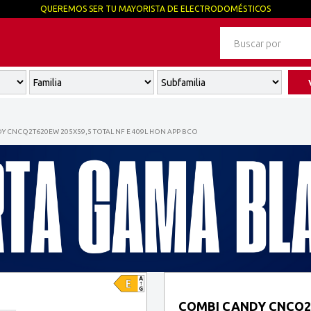
QUEREMOS SER TU MAYORISTA DE ELECTRODOMÉSTICOS
 CNCQ2T620EW 205X59,5 TOTAL NF E 409L HON APP BCO
COMBI CANDY CNCQ2T