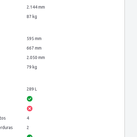
2.144 mm
87 kg
595 mm
667 mm
2.050 mm
79 kg
289 L
tos
4
erduras
2