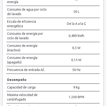
energía
Consumo de agua por ciclo
50 L
de lavado
Escala de eficiencia
De la A a la G
energética
Consumo de energía por
0,489 kWh
ciclo de lavado
Consumo de energía
0,5 W
(inactivo)
Consumo de energía
0,15 W
(apagado)
Frecuencia de entrada AC
50 Hz
Desempeño
Capacidad de carga
9 kg
Máxima velocidad de
1.200 RPM
centrifugado