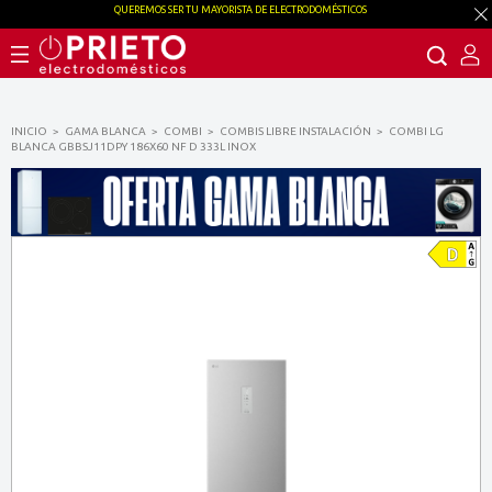
QUEREMOS SER TU MAYORISTA DE ELECTRODOMÉSTICOS
INICIO
GAMA BLANCA
COMBI
COMBIS LIBRE INSTALACIÓN
COMBI LG
BLANCA GBBSJ11DPY 186X60 NF D 333L INOX