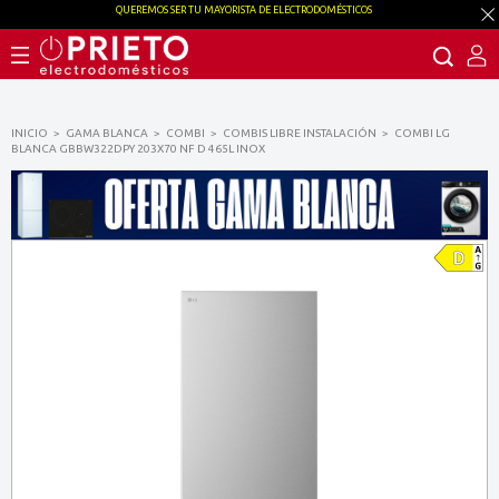
QUEREMOS SER TU MAYORISTA DE ELECTRODOMÉSTICOS
INICIO
GAMA BLANCA
COMBI
COMBIS LIBRE INSTALACIÓN
COMBI LG
BLANCA GBBW322DPY 203X70 NF D 465L INOX