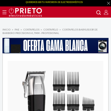
QUEREMOS SER TU MAYORISTA DE ELECTRODOMÉSTICOS
INICIO
PAE
CORTAPELOS
CORTAPELO
CORTAPELOS BABYLISS E812E
BARBERO PRECISION 0-0,7MM - PROFESIONAL