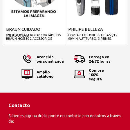
BRAUN CUIDADO
PHILIPS BELLEZA
PERSONAL
*OUTLET*CAJA ROTA* CORTAPELOS
CORTAPELOS PHILIPS HC5650/15
BRAUN HC5330 2 ACCESORIOS
90MIN AUT.TURBO, 3 PEINES,
ESTUCHE
Atención
Entrega en
personalizada
24/72 horas
Compra
Amplio
100%
catálogo
segura
Contacto
Si tienes alguna duda, ponte en contacto con nosotros a través
de: