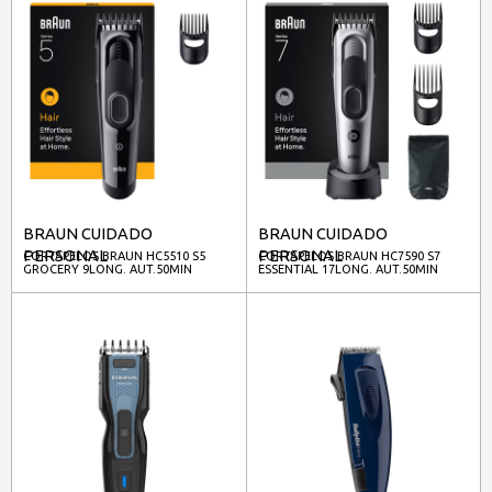
BRAUN CUIDADO
BRAUN CUIDADO
PERSONAL
PERSONAL
CORTAPELOS BRAUN HC5510 S5
CORTAPELOS BRAUN HC7590 S7
GROCERY 9LONG. AUT.50MIN
ESSENTIAL 17LONG. AUT.50MIN