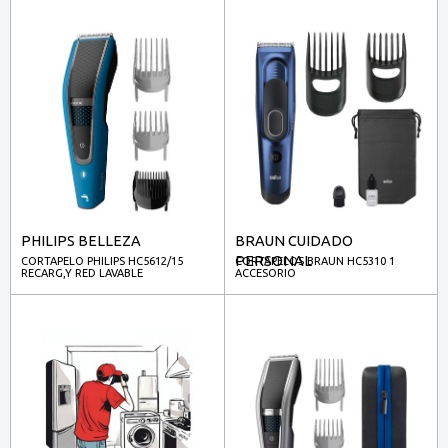
PHILIPS BELLEZA
BRAUN CUIDADO
PERSONAL
CORTAPELO PHILIPS HC5612/15
CORTAPELOS BRAUN HC5310 1
RECARG,Y RED LAVABLE
ACCESORIO