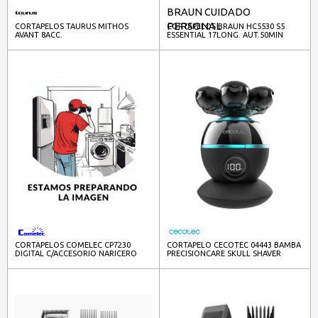
BRAUN CUIDADO
PERSONAL
CORTAPELOS TAURUS MITHOS
CORTAPELOS BRAUN HC5530 S5
AVANT 8ACC.
ESSENTIAL 17LONG. AUT.50MIN
CORTAPELOS COMELEC CP7230
CORTAPELO CECOTEC 04443 BAMBA
DIGITAL C/ACCESORIO NARICERO
PRECISIONCARE SKULL SHAVER
ACC/CALVOS