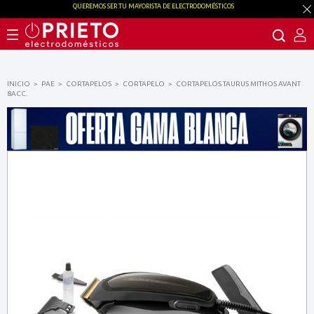
QUEREMOS SER TU MAYORISTA DE ELECTRODOMÉSTICOS
INICIO
PAE
CORTAPELOS
CORTAPELO
CORTAPELOS TAURUS MITHOS AVANT
8ACC.