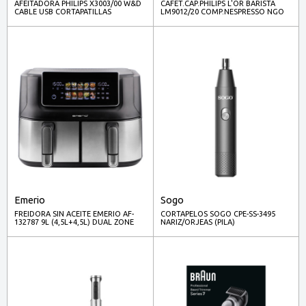
AFEITADORA PHILIPS X3003/00 W&D
CAFET.CAP.PHILIPS L'OR BARISTA
CABLE USB CORTAPATILLAS
LM9012/20 COMP.NESPRESSO NGO
Emerio
Sogo
FREIDORA SIN ACEITE EMERIO AF-
CORTAPELOS SOGO CPE-SS-3495
132787 9L (4,5L+4,5L) DUAL ZONE
NARIZ/ORJEAS (PILA)
1700W