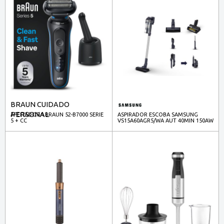
BRAUN CUIDADO
PERSONAL
AFEITADORA BRAUN 52-B7000 SERIE
ASPIRADOR ESCOBA SAMSUNG
5 + CC
VS15A60AGR5/WA AUT 40MIN 150AW
0,8L MASCOTAS