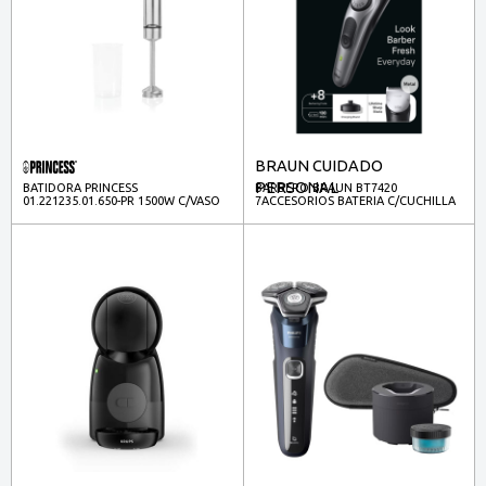
BRAUN CUIDADO
PERSONAL
BATIDORA PRINCESS
BARBERO BRAUN BT7420
01.221235.01.650-PR 1500W C/VASO
7ACCESORIOS BATERIA C/CUCHILLA
INOX