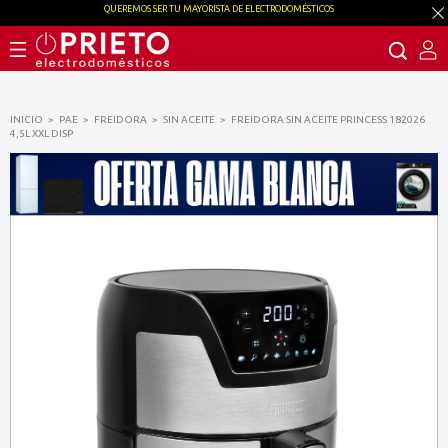
QUEREMOS SER TU MAYORISTA DE ELECTRODOMÉSTICOS
INICIO
PAE
FREIDORA
SIN ACEITE
FREIDORA SIN ACEITE PRINCESS 182026
4,5L XXL DISP