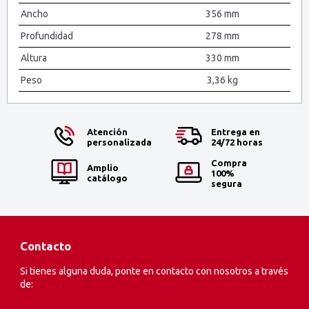
Ancho
356 mm
Profundidad
278 mm
Altura
330 mm
Peso
3,36 kg
Atención
Entrega en
personalizada
24/72 horas
Compra
Amplio
100%
catálogo
segura
Contacto
Si tienes alguna duda, ponte en contacto con nosotros a través
de: