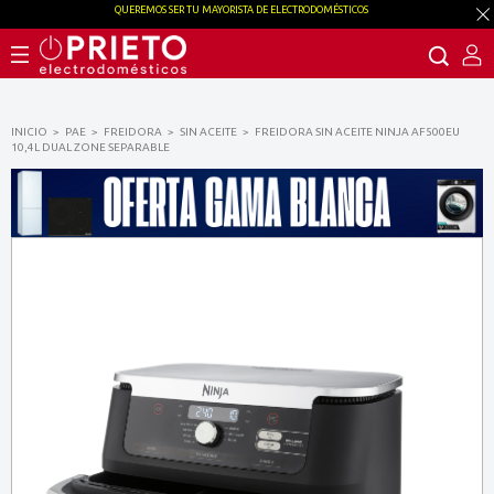
QUEREMOS SER TU MAYORISTA DE ELECTRODOMÉSTICOS
INICIO
PAE
FREIDORA
SIN ACEITE
FREIDORA SIN ACEITE NINJA AF500EU
10,4L DUAL ZONE SEPARABLE