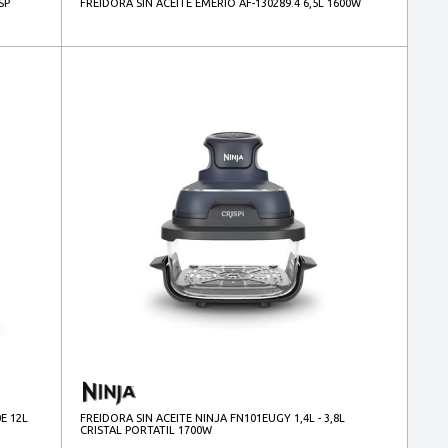
SP
FREIDORA SIN ACEITE EMERIO AF-130289.4 6,5L 1600W
E 12L
FREIDORA SIN ACEITE NINJA FN101EUGY 1,4L - 3,8L
CRISTAL PORTATIL 1700W