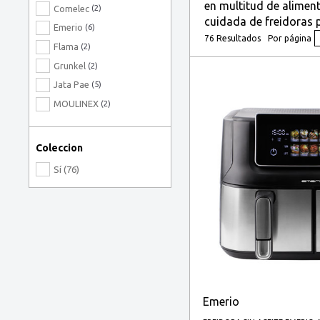
en multitud de alimen
Comelec
(2)
cuidada de freidoras p
Emerio
(6)
76 Resultados
Por página
Flama
(2)
Grunkel
(2)
Jata Pae
(5)
MOULINEX
(2)
NINJA
(14)
Philips Hogar
(6)
Coleccion
Princess
(10)
Sí (76)
Sogo
(4)
Solac
(3)
Taurus
(2)
TEFAL
(1)
Tristar
(2)
Ufesa
(5)
XIAOMI
(1)
Emerio