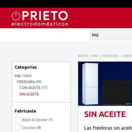
INICIO
PAE
FREIDORA
SIN A
Categorías
PAE
(1624)
FREIDORA
(93)
CON ACEITE
(17)
SIN ACEITE
Fabricante
SIN ACEITE
Black & Decker
(1)
Las freidoras sin acei
Cecotec
(8)