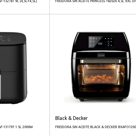
-132787 9L (4,5L+4,5L)
FREIDORA SIN ACEITE PRINCESS 182026 4,5L XXL DI
Black & Decker
F-131797.1 5L 2000W
FREIDORA SIN ACEITE BLACK & DECKER BXAFO1200