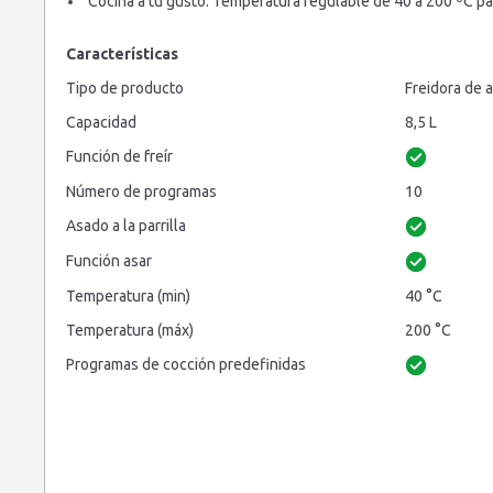
Cocina a tu gusto. Temperatura regulable de 40 a 200 ºC pa
Características
Tipo de producto
Freidora de a
Capacidad
8,5 L
Función de freír
Número de programas
10
Asado a la parrilla
Función asar
Temperatura (min)
40 °C
Temperatura (máx)
200 °C
Programas de cocción predefinidas