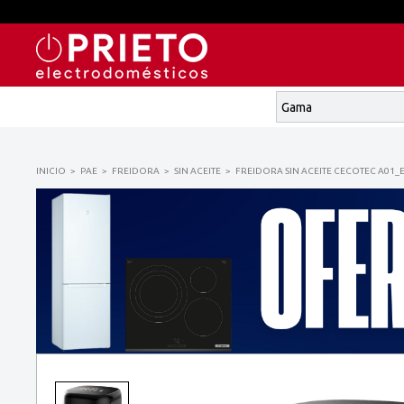
INICIO
PAE
FREIDORA
SIN ACEITE
FREIDORA SIN ACEITE CECOTEC A01_