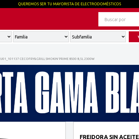
QUEREMOS SER TU MAYORISTA DE ELECTRODOMÉSTICOS
EU01_101137 CECOFRY&GRILL SMOKIN'PRIME 8500 8,5L 2300W
FREIDORA SIN ACEIT