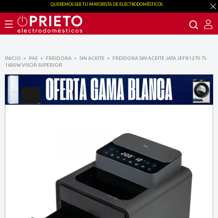
QUEREMOS SER TU MAYORISTA DE ELECTRODOMÉSTICOS
INICIO
PAE
FREIDORA
SIN ACEITE
FREIDORA SIN ACEITE JATA JEFR1270 7L
1600W VISOR SUPERIOR