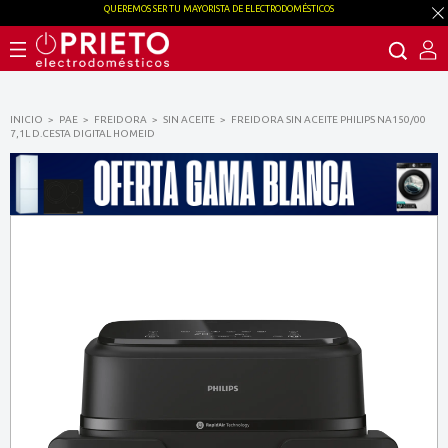
QUEREMOS SER TU MAYORISTA DE ELECTRODOMÉSTICOS
INICIO
PAE
FREIDORA
SIN ACEITE
FREIDORA SIN ACEITE PHILIPS NA150/00
7,1L D.CESTA DIGITAL HOMEID