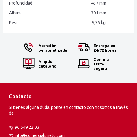
Profundidad
437 mm
Altura
301 mm
Peso
5,76 kg
Atención
Entrega en
personalizada
24/72 horas
Compra
Amplio
100%
catálogo
segura
Contacto
Si tienes alguna duda, ponte en contacto con nosotros a través
de:
96 549 22 03
info@comercialprieto.com