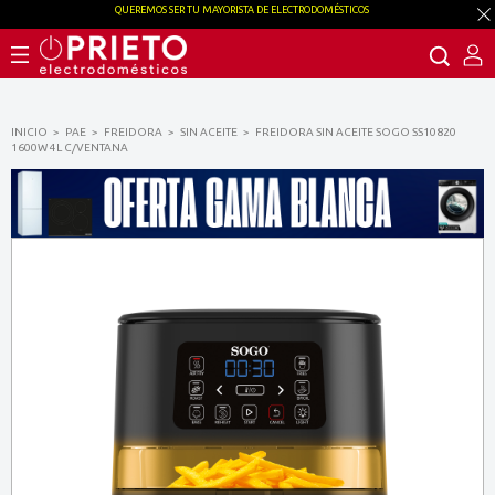
QUEREMOS SER TU MAYORISTA DE ELECTRODOMÉSTICOS
INICIO
PAE
FREIDORA
SIN ACEITE
FREIDORA SIN ACEITE SOGO SS10820
1600W 4L C/VENTANA