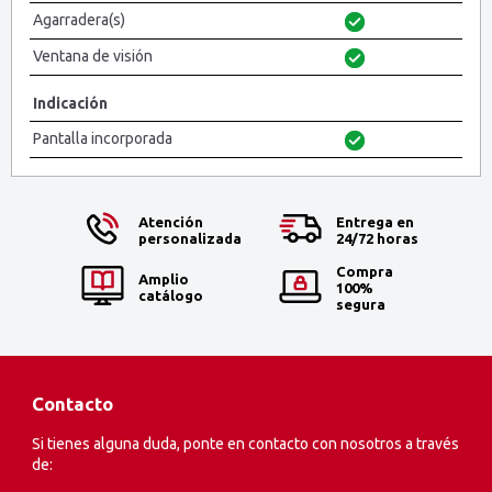
Agarradera(s)
Ventana de visión
Indicación
Pantalla incorporada
Atención
Entrega en
personalizada
24/72 horas
Compra
Amplio
100%
catálogo
segura
Contacto
Si tienes alguna duda, ponte en contacto con nosotros a través
de: