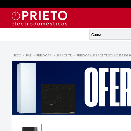
INICIO
PAE
FREIDORA
SIN ACEITE
FREIDORA SIN ACEITE SOLAC S972038