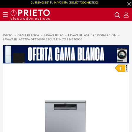
QUEREMOS SER TU MAYORISTA DE ELECTRODOMÉSTICOS
INICIO
GAMA BLANCA
LAVAVAJILLAS
LAVAVAJILLAS LIBRE INSTALACIÓN
LAVAVAJILLAS TEKA DFS26650 13CUB E INOX 114280001